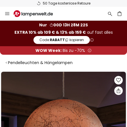
50 Tage kostenlose Retoure
Zum
Inhalt
springen
he
Nur
00D 13H 28M 21S
EXTRA 10% ab 109 € & 13% ab 159 €
auf fast alles
Code:
RABATT
kopieren
WOW Week:
Bis zu -70%
Pendelleuchten & Hängelampen
Zum
Ende
der
Bildgalerie
springen