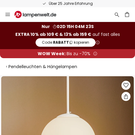
Über 25 Jahre Erfahrung
Zum
Inhalt
springen
he
Nur
02D 15H 04M 22S
EXTRA 10% ab 109 € & 13% ab 159 €
auf fast alles
Code:
RABATT
kopieren
WOW Week:
Bis zu -70%
Pendelleuchten & Hängelampen
Zum
Ende
der
Bildgalerie
springen