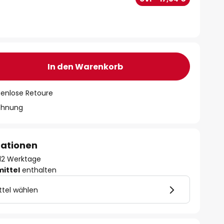
In den Warenkorb
tenlose Retoure
chnung
mationen
- 12 Werktage
mittel
enthalten
ttel wählen