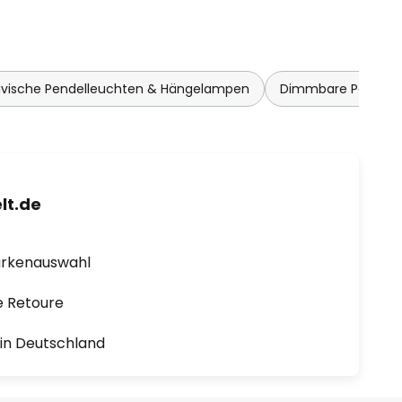
avische Pendelleuchten & Hängelampen
Dimmbare Pendell
lt.de
arkenauswahl
e Retoure
1 in Deutschland