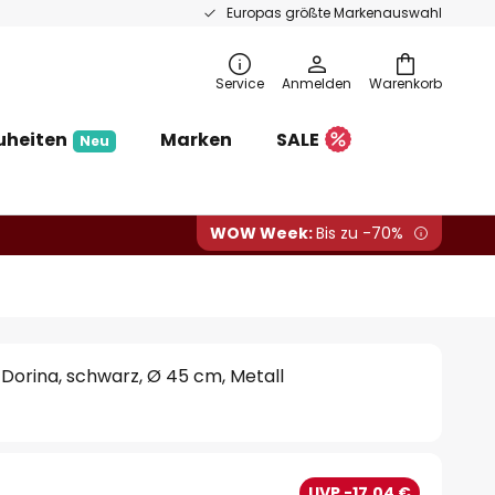
Europas größte Markenauswahl
Service
Anmelden
Warenkorb
uheiten
Marken
SALE
Neu
WOW Week:
Bis zu -70%
Dorina, schwarz, Ø 45 cm, Metall
€
UVP -17,04 €