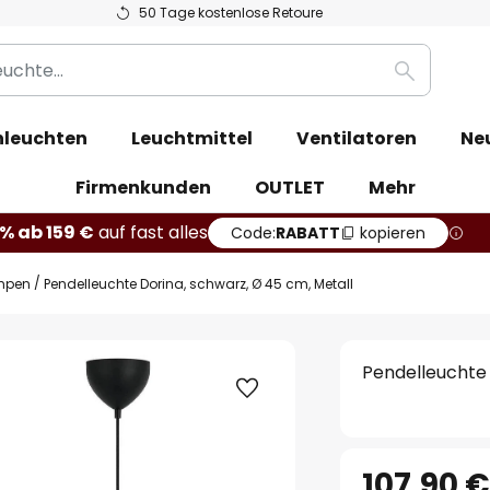
50 Tage kostenlose Retoure
Suche
leuchten
Leuchtmittel
Ventilatoren
Ne
Firmenkunden
OUTLET
Mehr
% ab 159 €
auf fast alles
Code:
RABATT
kopieren
mpen
Pendelleuchte Dorina, schwarz, Ø 45 cm, Metall
Pendelleuchte 
107,90 