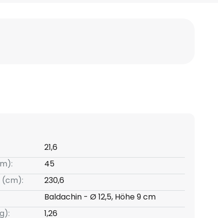
21,6
m):
45
 (cm):
230,6
Baldachin - Ø 12,5, Höhe 9 cm
g):
1,26