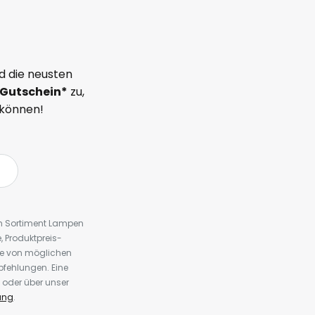
d die neusten
Gutschein*
zu,
 können!
em Sortiment Lampen
 Produktpreis-
te von möglichen
fehlungen. Eine
 oder über unser
ung
.