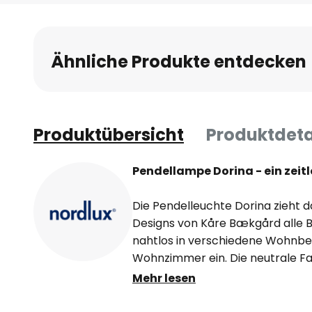
Anfang
der
Bildgalerie
Ähnliche Produkte entdecken
springen
Produktübersicht
Produktdeta
Pendellampe Dorina - ein zeit
Die Pendelleuchte Dorina zieht d
Designs von Kåre Bækgård alle Bl
nahtlos in verschiedene Wohnbe
Wohnzimmer ein. Die neutrale F
unterstreicht die zeitlose Eleganz
Mehr lesen
Einsetzbarkeit in unterschiedlich