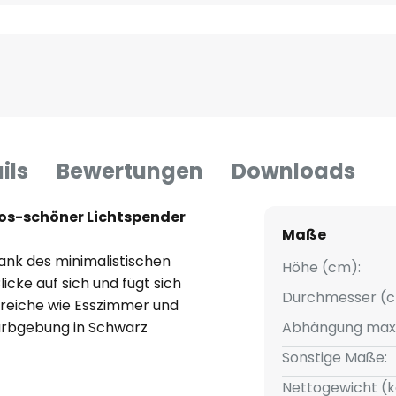
ils
Bewertungen
Downloads
los-schöner Lichtspender
Maße
ank des minimalistischen
Höhe (cm):
icke auf sich und fügt sich
Durchmesser (c
reiche wie Esszimmer und
arbgebung in Schwarz
Abhängung max
 und sorgt für eine vielseitige
Sonstige Maße:
en Einrichtungsstilen.
Nettogewicht (k