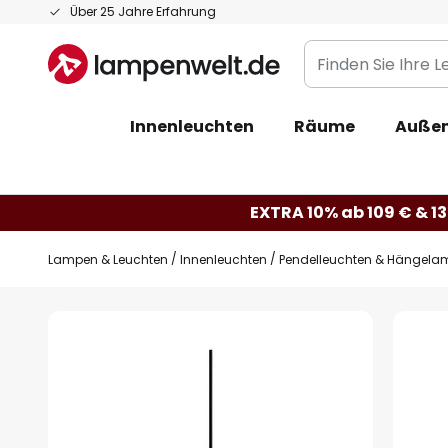
Zum
Über 25 Jahre Erfahrung
Inhalt
Finden
springen
Sie
Ihre
Innenleuchten
Räume
Außen
Leuchte...
EXTRA 10% ab 109 € & 13
Lampen & Leuchten
Innenleuchten
Pendelleuchten & Hängela
Zum
Ende
der
Bildgalerie
springen