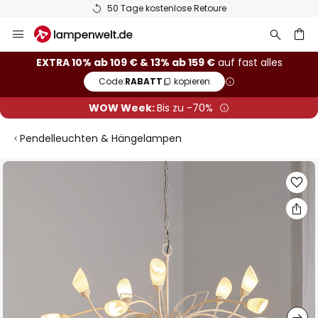
50 Tage kostenlose Retoure
Zum
Inhalt
springen
he
EXTRA 10% ab 109 € & 13% ab 159 €
auf fast alles
Code:
RABATT
kopieren
WOW Week:
Bis zu -70%
Pendelleuchten & Hängelampen
Zum
Ende
der
Bildgalerie
springen