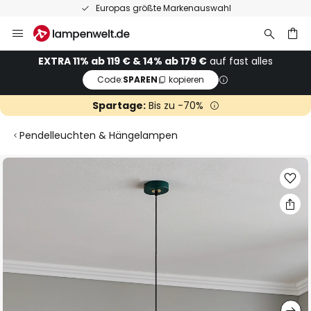
Europas größte Markenauswahl
Zum
Inhalt
springen
he
EXTRA 11% ab 119 € & 14% ab 179 €
auf fast alles
Code:
SPAREN
kopieren
Spartage:
Bis zu -70%
Pendelleuchten & Hängelampen
Zum
Ende
der
Bildgalerie
springen