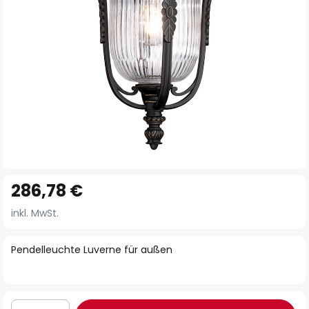
Zum
286,78 €
Anfang
der
inkl. MwSt.
Bildgalerie
springen
Pendelleuchte Luverne für außen