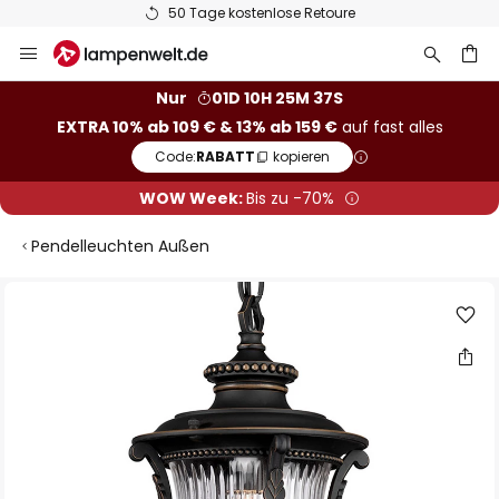
50 Tage kostenlose Retoure
Zum
Inhalt
springen
he
Nur
01D 10H 25M 37S
EXTRA 10% ab 109 € & 13% ab 159 €
auf fast alles
Code:
RABATT
kopieren
WOW Week:
Bis zu -70%
Pendelleuchten Außen
Zum
Ende
der
Bildgalerie
springen