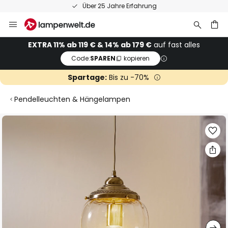
Über 25 Jahre Erfahrung
Zum
Inhalt
springen
he
EXTRA 11% ab 119 € & 14% ab 179 €
auf fast alles
Code:
SPAREN
kopieren
Spartage:
Bis zu -70%
Pendelleuchten & Hängelampen
Zum
Ende
der
Bildgalerie
springen