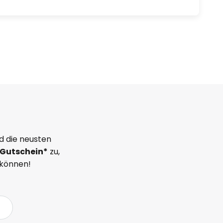
d die neusten
Gutschein*
zu,
 können!