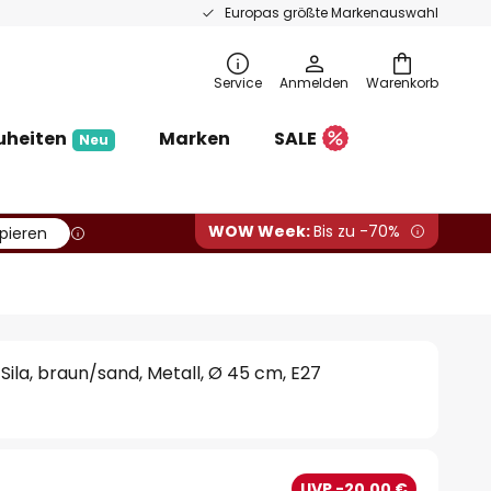
Europas größte Markenauswahl
Service
Anmelden
Warenkorb
uheiten
Marken
SALE
Neu
WOW Week:
Bis zu -70%
pieren
Sila, braun/sand, Metall, Ø 45 cm, E27
UVP -20,00 €