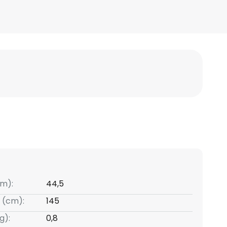
m):
44,5
 (cm):
145
g):
0,8