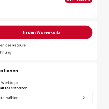
In den Warenkorb
tenlose Retoure
chnung
mationen
- 3 Werktage
mittel
enthalten
ttel wählen