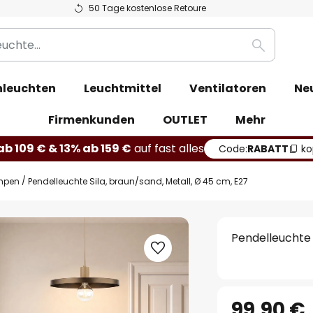
50 Tage kostenlose Retoure
Suche
leuchten
Leuchtmittel
Ventilatoren
Ne
Firmenkunden
OUTLET
Mehr
b 109 € & 13% ab 159 €
auf fast alles
Code:
RABATT
ko
mpen
Pendelleuchte Sila, braun/sand, Metall, Ø 45 cm, E27
Pendelleuchte 
99,90 €