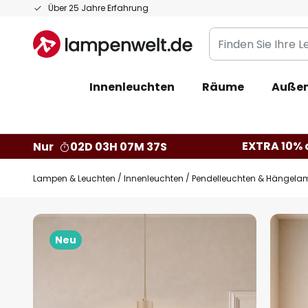
Zum
Über 25 Jahre Erfahrung
Inhalt
Finden
springen
Sie
Ihre
Innenleuchten
Räume
Außen
Leuchte...
EXTRA 10% a
Nur
02D 03H 07M 36S
Lampen & Leuchten
Innenleuchten
Pendelleuchten & Hängela
Zum
Ende
Neu
der
Bildgalerie
springen