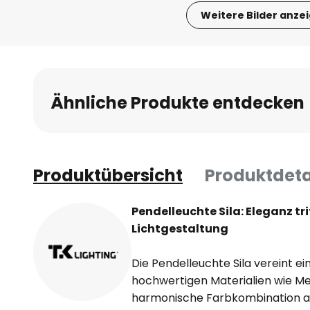
Weitere Bilder anze
Zum
Anfang
der
Bildgalerie
Ähnliche Produkte entdecken
springen
Produktübersicht
Produktdeta
Pendelleuchte Sila: Eleganz trif
Lichtgestaltung
Die Pendelleuchte Sila vereint e
hochwertigen Materialien wie Met
harmonische Farbkombination au