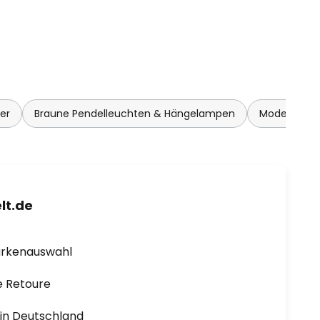
er
Braune Pendelleuchten & Hängelampen
Moderne Pe
lt.de
arkenauswahl
e Retoure
1 in Deutschland