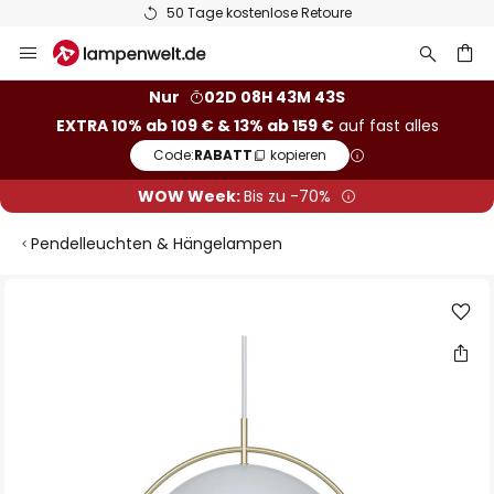
50 Tage kostenlose Retoure
Zum
Inhalt
springen
he
Nur
02D 08H 43M 43S
EXTRA 10% ab 109 € & 13% ab 159 €
auf fast alles
Code:
RABATT
kopieren
WOW Week:
Bis zu -70%
Pendelleuchten & Hängelampen
Zum
Ende
der
Bildgalerie
springen