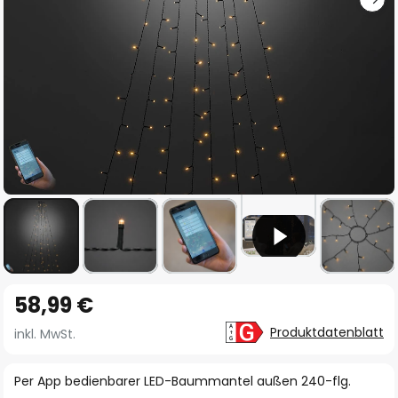
Zum
58,99 €
Anfang
der
Produktdatenblatt
inkl. MwSt.
Bildgalerie
springen
Per App bedienbarer LED-Baummantel außen 240-flg.