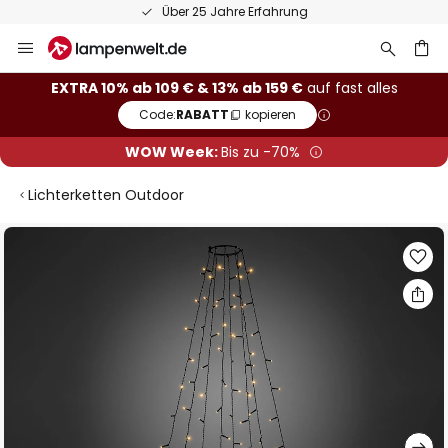
Über 25 Jahre Erfahrung
Zum
Inhalt
springen
he
EXTRA 10% ab 109 € & 13% ab 159 €
auf fast alles
Code:
RABATT
kopieren
WOW Week:
Bis zu -70%
Lichterketten Outdoor
Zum
Ende
der
Bildgalerie
springen