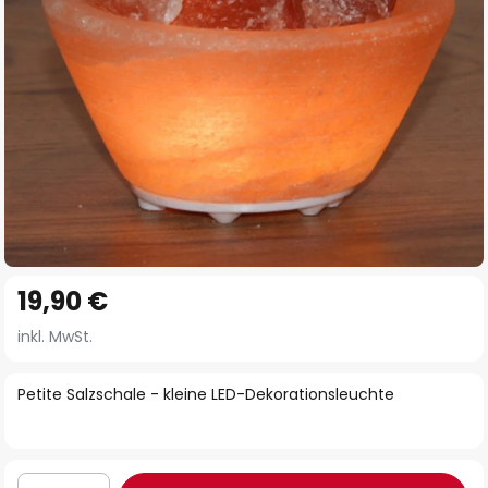
Zum
19,90 €
Anfang
der
inkl. MwSt.
Bildgalerie
springen
Petite Salzschale - kleine LED-Dekorationsleuchte