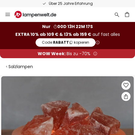
Über 25 Jahre Erfahrung
Zum
Inhalt
springen
he
Nur
00D 13H 22M 16S
EXTRA 10% ab 109 € & 13% ab 159 €
auf fast alles
Code:
RABATT
kopieren
WOW Week:
Bis zu -70%
Salzlampen
Zum
Ende
der
Bildgalerie
springen