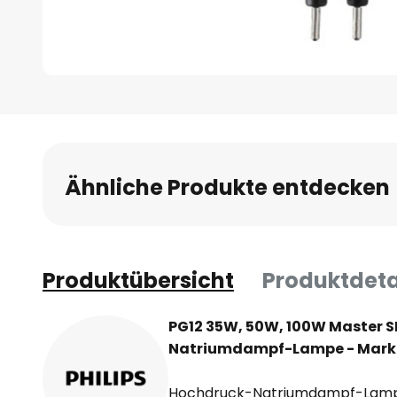
Zum
Anfang
der
Bildgalerie
Ähnliche Produkte entdecken
springen
Produktübersicht
Produktdeta
PG12 35W, 50W, 100W Master 
Natriumdampf-Lampe - Marke
Hochdruck-Natriumdampf-Lampe