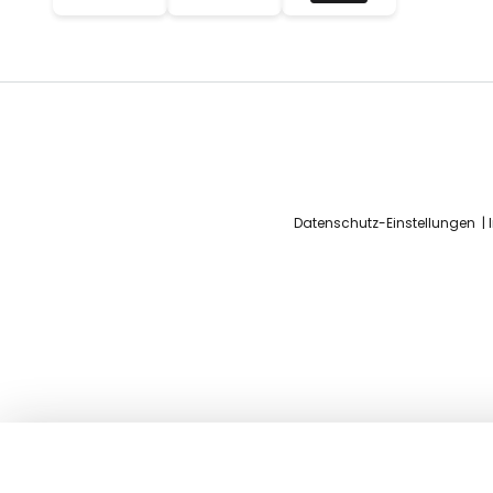
Datenschutz-Einstellungen
PG12 Master SDW-T Natriumdamp