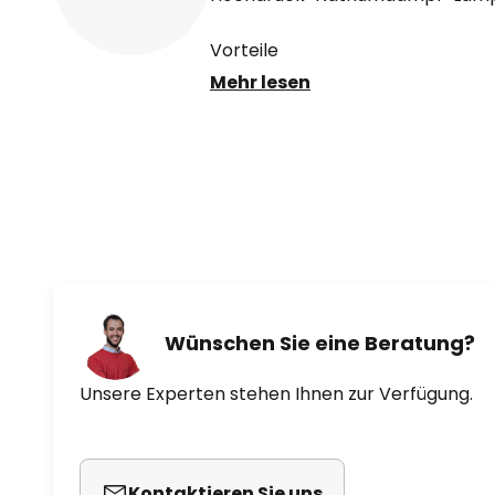
Vorteile
Mehr lesen
- Außergewöhnliche Helligkeit 
80)
- Niedrige Wartungskosten dank
Merkmale
- Einzigartiger warmweißer Farb
Wünschen Sie eine Beratung?
- Lampendesign für den Einsatz 
Allgemeinbeleuchtung
Unsere Experten stehen Ihnen zur Verfügung.
Anwendung
- Geeignet für den Betrieb in of
Kontaktieren Sie uns