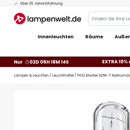
Zum
Über 25 Jahre Erfahrung
Inhalt
Finden
springen
Sie
Ihre
Innenleuchten
Räume
Außen
Leuchte...
EXTRA 10% a
Nur
02D 06H 18M 13S
Lampen & Leuchten
Leuchtmittel
PG12 Master SDW-T Natrium
Zum
Ende
der
Bildgalerie
springen