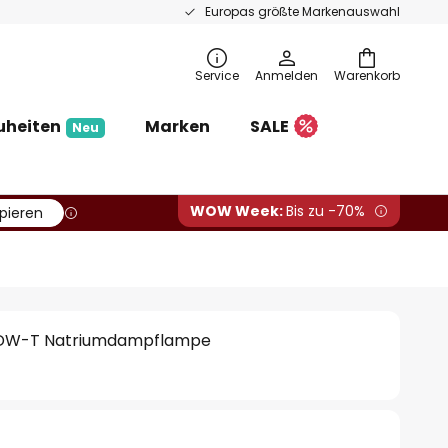
Europas größte Markenauswahl
Service
Anmelden
Warenkorb
uheiten
Marken
SALE
Neu
WOW Week:
Bis zu -70%
pieren
SDW-T Natriumdampflampe