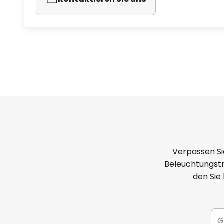
- Eignet sich hervorragend für 
Lederwaren, frische Lebensmitt
Verpassen Si
Beleuchtungstr
den Sie