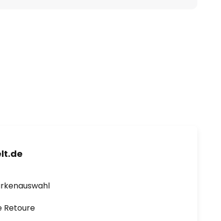
lt.de
arkenauswahl
e Retoure