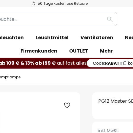
50 Tage kostenlose Retoure
Suche
leuchten
Leuchtmittel
Ventilatoren
Ne
Firmenkunden
OUTLET
Mehr
b 109 € & 13% ab 159 €
auf fast alles
Code:
RABATT
ko
dampflampe
PG12 Master 
inkl. MwSt.