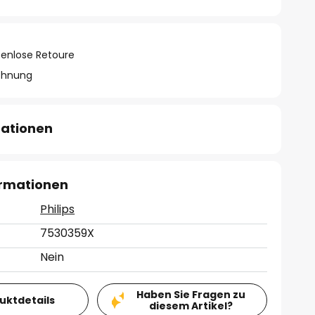
tenlose Retoure
chnung
mationen
ormationen
Philips
7530359X
Nein
Haben Sie Fragen zu
duktdetails
diesem Artikel?