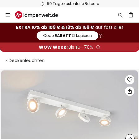
50 Tage kostenlose Retoure
Zum
Inhalt
springen
he
EXTRA 10% ab 109 € & 13% ab 159 €
auf fast alles
Code:
RABATT
kopieren
WOW Week:
Bis zu -70%
Deckenleuchten
Zum
Ende
der
Bildgalerie
springen