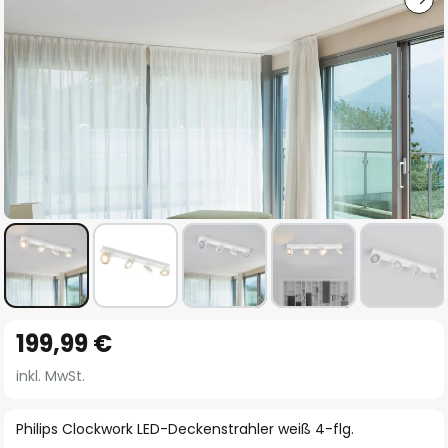
Zum
199,99 €
Anfang
der
inkl. MwSt.
Bildgalerie
springen
Philips Clockwork LED-Deckenstrahler weiß 4-flg.