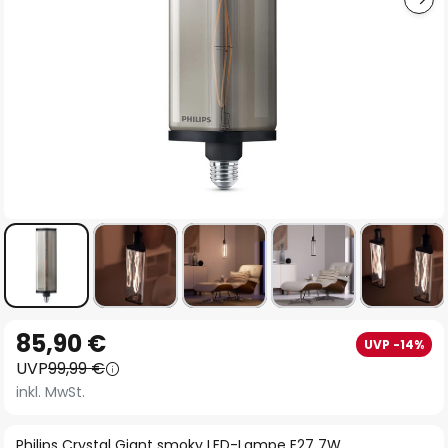
Zum
85,90 €
UVP -14%
Anfang
UVP
99,99 €
der
inkl. MwSt.
Bildgalerie
springen
Philips Crystal Giant smoky LED-Lampe E27 7W