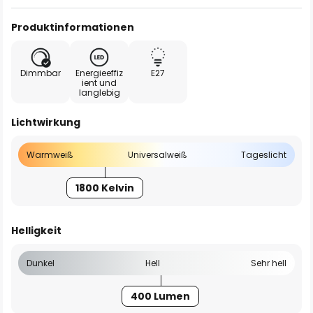
Produktinformationen
Dimmbar
Energieeffiz
E27
ient und
langlebig
Lichtwirkung
Warmweiß
Universalweiß
Tageslicht
1800 Kelvin
Helligkeit
Dunkel
Hell
Sehr hell
400 Lumen