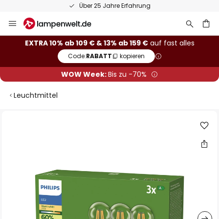
Über 25 Jahre Erfahrung
Zum
Inhalt
springen
he
EXTRA 10% ab 109 € & 13% ab 159 €
auf fast alles
Code:
RABATT
kopieren
WOW Week:
Bis zu -70%
Leuchtmittel
Zum
Ende
der
Bildgalerie
springen