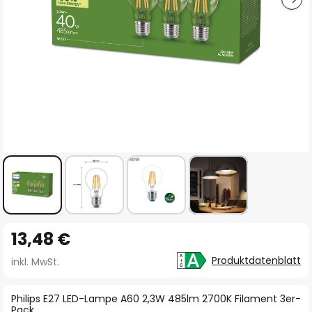
Zum
13,48 €
Anfang
der
Produktdatenblatt
inkl. MwSt.
Bildgalerie
springen
Philips E27 LED-Lampe A60 2,3W 485lm 2700K Filament 3er-
Pack