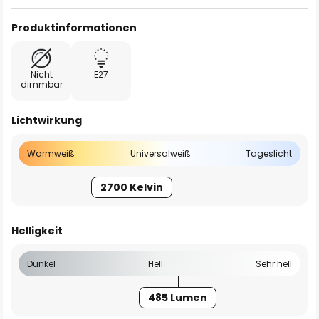
Produktinformationen
Nicht
E27
dimmbar
Lichtwirkung
Warmweiß
Universalweiß
Tageslicht
2700 Kelvin
Helligkeit
Dunkel
Hell
Sehr hell
485 Lumen