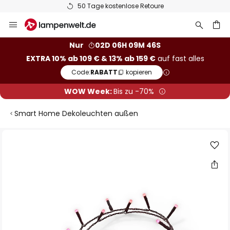
50 Tage kostenlose Retoure
Zum
Inhalt
springen
he
Nur
02D 06H 09M 46S
EXTRA 10% ab 109 € & 13% ab 159 €
auf fast alles
Code:
RABATT
kopieren
WOW Week:
Bis zu -70%
Smart Home Dekoleuchten außen
Zum
Ende
der
Bildgalerie
springen