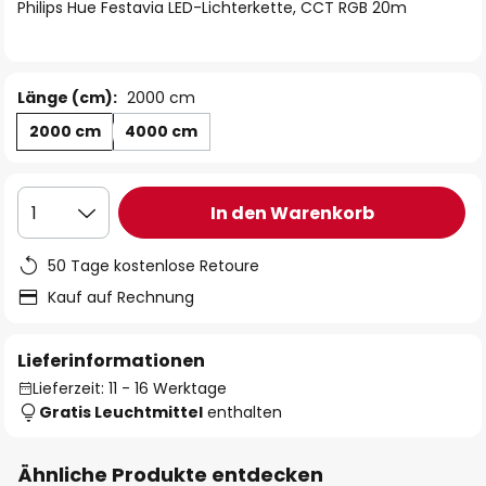
springen
Philips Hue Festavia LED-Lichterkette, CCT RGB 20m
Länge (cm):
2000 cm
2000 cm
4000 cm
In den Warenkorb
1
50 Tage kostenlose Retoure
Kauf auf Rechnung
Lieferinformationen
Lieferzeit: 11 - 16 Werktage
Gratis Leuchtmittel
enthalten
Ähnliche Produkte entdecken