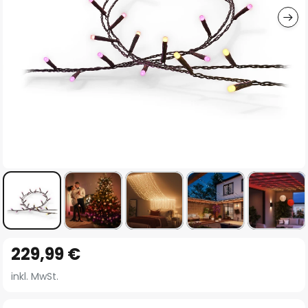
Zum
229,99 €
Anfang
der
inkl. MwSt.
Bildgalerie