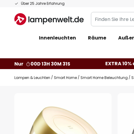
Zum
Über 25 Jahre Erfahrung
Inhalt
Finden
springen
Sie
Ihre
Innenleuchten
Räume
Außen
Leuchte...
EXTRA 10% a
Nur
00D 13H 30M 30S
Lampen & Leuchten
Smart Home
Smart Home Beleuchtung
S
Zum
Ende
der
Bildgalerie
springen