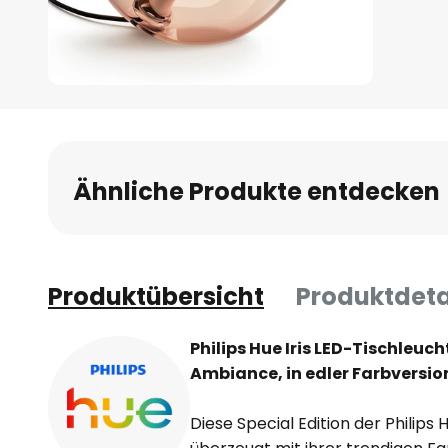
Zum
Anfang
der
Bildgalerie
Ähnliche Produkte entdecken
springen
Produktübersicht
Produktdeta
Philips Hue Iris LED-Tischleuc
Ambiance, in edler Farbversio
Diese Special Edition der Philips 