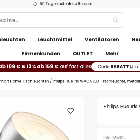
50 Tage kostenlose Retoure
Suche
leuchten
Leuchtmittel
Ventilatoren
Ne
Firmenkunden
OUTLET
Mehr
b 109 € & 13% ab 159 €
auf fast alles
Code:
RABATT
ko
mart Home Tischleuchten
Philips Hue Iris WACA LED-Tischleuchte, metall
Philips Hue Ir
inkl. MwSt.