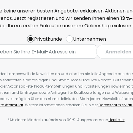
teuerung wird eine Bridge
e keine unserer besten Angebote, exklusiven Aktionen un
ilips Hue Bridge (siehe Zubehör).
ends. Jetzt registrieren und wir senden Ihnen einen
13
%
-
 bei Ihrem ersten Einkauf in unserem Onlineshop einlösen
tion a: ZigBee-Einbindung über
l die Philips Hue Bridge (siehe
Privatkunde
Unternehmen
uerung vor Ort oder von
Anmelden
ie Möglichkeit zur
exa, Apple HomeKit (Siri) und
r den Lampenwelt.de Newsletter an und erhalten sie tolle Angebote aus d
 Ventilatoren, Solaranlagen und Smart Home Produkte, Rabatt-Gutscheine,
tion b: Direkte Ansteuerung vor
der Aktionspakete, Produktempfehlungen und -vorstellungen sowie Inhal
r Hue Bluetooth-App. Bei
rtnern und Umfragen sowie Anfragen für Kaufbewertungen und Weiteremp
Lampen innerhalb der
ederzeit möglich über den Abmeldelink, den Sie in jedem Newsletter finden
tzung einer Bridge empfohlen.
taktformular
. Weitere Informationen erhalten Sie in der
Datenschutzerklär
*Ab einem Mindestkaufpreis von 99 €. Ausgenommene
Hersteller
.