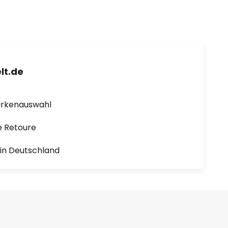
lt.de
arkenauswahl
e Retoure
1 in Deutschland