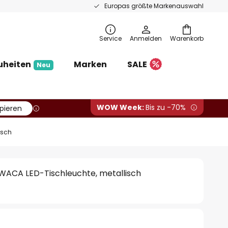
Europas größte Markenauswahl
Service
Anmelden
Warenkorb
uheiten
Marken
SALE
Neu
WOW Week:
Bis zu -70%
pieren
isch
is WACA LED-Tischleuchte, metallisch