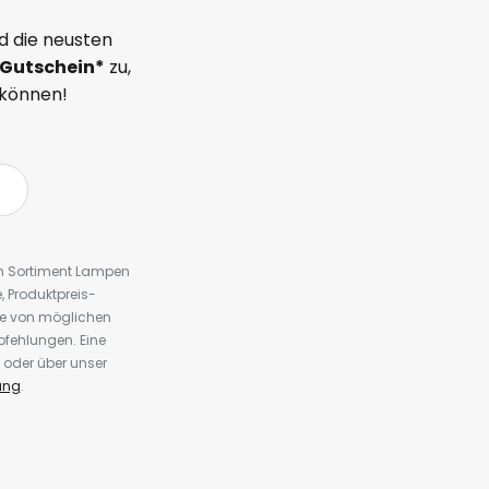
d die neusten
Gutschein*
zu,
 können!
em Sortiment Lampen
 Produktpreis-
te von möglichen
fehlungen. Eine
 oder über unser
ung
.