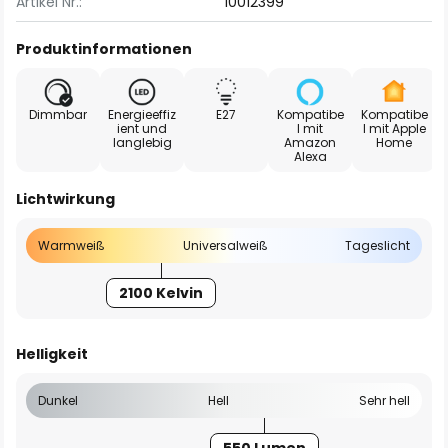
Artikel Nr.:
10012399
Produktinformationen
Dimmbar
Energieeffiz
E27
Kompatibe
Kompatibe
ient und
l mit
l mit Apple
langlebig
Amazon
Home
Alexa
Lichtwirkung
Warmweiß
Universalweiß
Tageslicht
2100 Kelvin
Helligkeit
Dunkel
Hell
Sehr hell