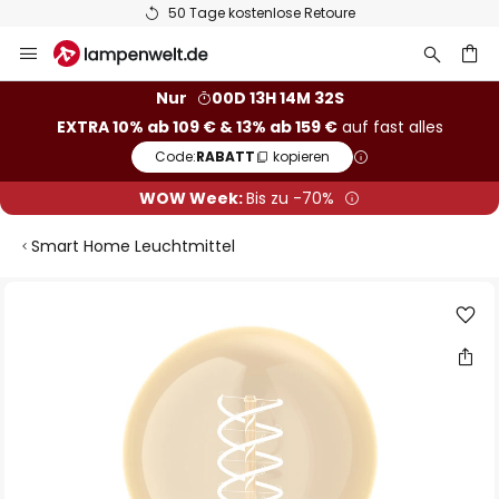
50 Tage kostenlose Retoure
Zum
Inhalt
springen
he
Nur
00D 13H 14M 31S
EXTRA 10% ab 109 € & 13% ab 159 €
auf fast alles
Code:
RABATT
kopieren
WOW Week:
Bis zu -70%
Smart Home Leuchtmittel
Zum
Ende
der
Bildgalerie
springen