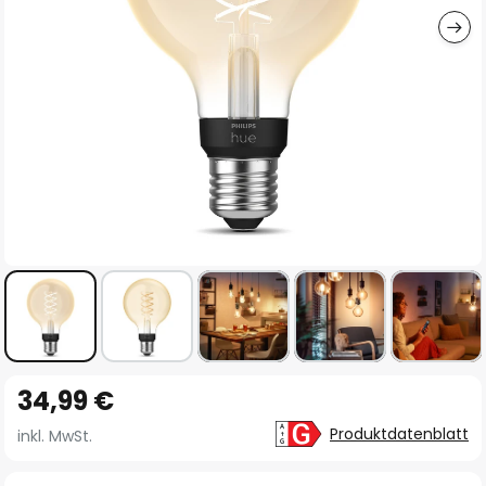
Zum
34,99 €
Anfang
der
Produktdatenblatt
inkl. MwSt.
Bildgalerie