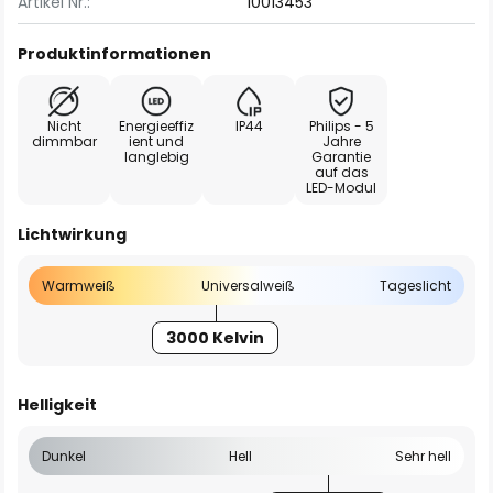
Artikel Nr.:
10013453
Produktinformationen
Nicht
Energieeffiz
IP44
Philips - 5
dimmbar
ient und
Jahre
langlebig
Garantie
auf das
LED-Modul
Lichtwirkung
Warmweiß
Universalweiß
Tageslicht
3000 Kelvin
Helligkeit
Dunkel
Hell
Sehr hell