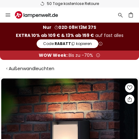
50 Tage kostenlose Retoure
Zum
Inhalt
springen
he
Nur
02D 08H 13M 36S
EXTRA 10% ab 109 € & 13% ab 159 €
auf fast alles
Code:
RABATT
kopieren
WOW Week:
Bis zu -70%
Außenwandleuchten
Zum
Ende
der
Bildgalerie
springen