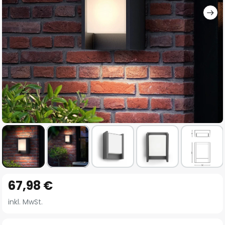
Zum
67,98 €
Anfang
der
inkl. MwSt.
Bildgalerie