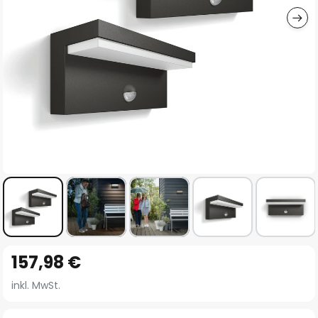
Zum
157,98 €
Anfang
der
inkl. MwSt.
Bildgalerie