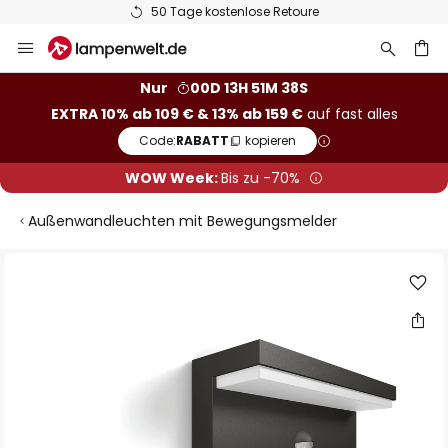
50 Tage kostenlose Retoure
Zum
Inhalt
springen
he
Nur
00D 13H 51M 37S
EXTRA 10% ab 109 € & 13% ab 159 €
auf fast alles
Code:
RABATT
kopieren
WOW Week:
Bis zu -70%
Außenwandleuchten mit Bewegungsmelder
Zum
Ende
der
Bildgalerie
springen