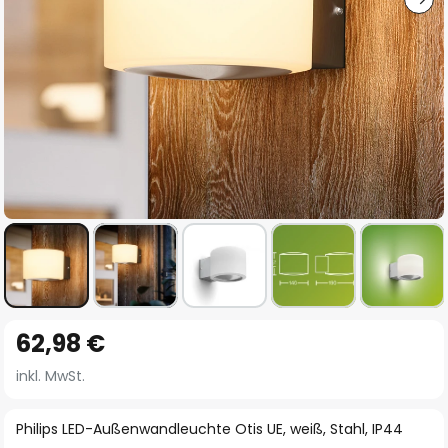
Zum
62,98 €
Anfang
der
inkl. MwSt.
Bildgalerie
springen
Philips LED-Außenwandleuchte Otis UE, weiß, Stahl, IP44