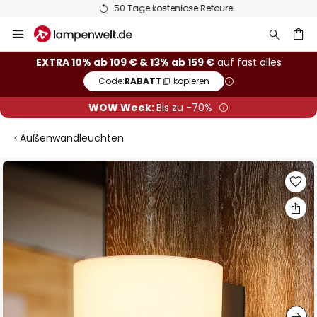
50 Tage kostenlose Retoure
Zum
Inhalt
springen
he
EXTRA 10% ab 109 € & 13% ab 159 €
auf fast alles
Code:
RABATT
kopieren
WOW Week:
Bis zu -70%
Außenwandleuchten
Zum
Ende
der
Bildgalerie
springen