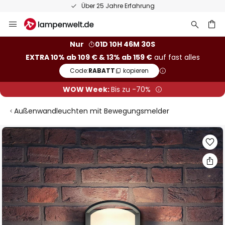
Über 25 Jahre Erfahrung
Zum
Inhalt
springen
he
Nur
01D 10H 46M 30S
EXTRA 10% ab 109 € & 13% ab 159 €
auf fast alles
Code:
RABATT
kopieren
WOW Week:
Bis zu -70%
Außenwandleuchten mit Bewegungsmelder
Zum
Ende
der
Bildgalerie
springen