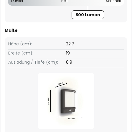
Dunkel
Hell
Sehr hell
800 Lumen
Maße
Höhe (cm):
22,7
Breite (cm):
19
Ausladung / Tiefe (cm):
8,9