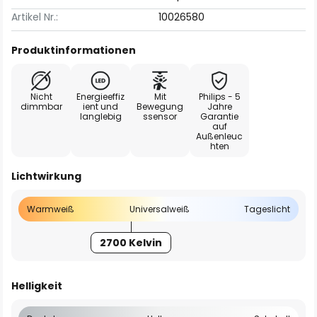
Artikel Nr.:
10026580
Produktinformationen
Nicht
Energieeffiz
Mit
Philips - 5
dimmbar
ient und
Bewegung
Jahre
langlebig
ssensor
Garantie
auf
Außenleuc
hten
Lichtwirkung
Warmweiß
Universalweiß
Tageslicht
2700 Kelvin
Helligkeit