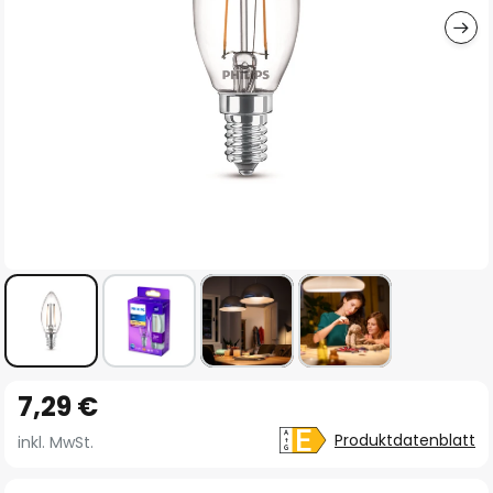
Zum
7,29 €
Anfang
der
Produktdatenblatt
inkl. MwSt.
Bildgalerie