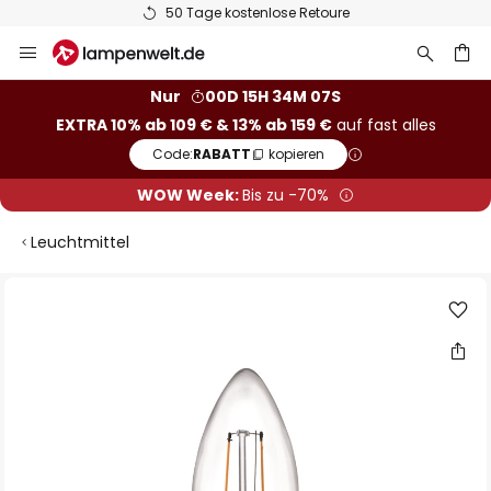
50 Tage kostenlose Retoure
Zum
Inhalt
springen
he
Nur
00D 15H 34M 06S
EXTRA 10% ab 109 € & 13% ab 159 €
auf fast alles
Code:
RABATT
kopieren
WOW Week:
Bis zu -70%
Leuchtmittel
Zum
Ende
der
Bildgalerie
springen