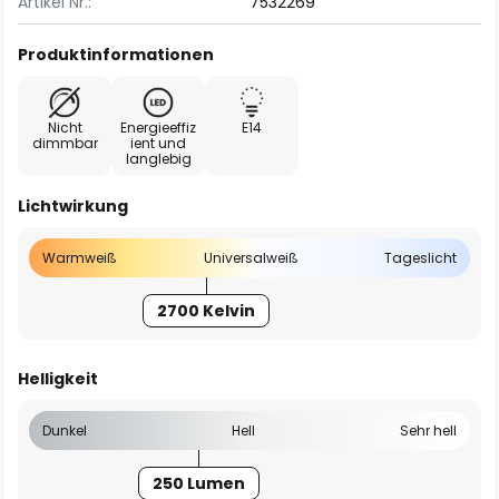
Artikel Nr.:
7532269
Produktinformationen
Nicht
Energieeffiz
E14
dimmbar
ient und
langlebig
Lichtwirkung
Warmweiß
Universalweiß
Tageslicht
2700 Kelvin
Helligkeit
Dunkel
Hell
Sehr hell
250 Lumen