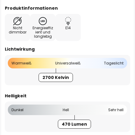
Produktinformationen
Nicht
Energieeffiz
E14
dimmbar
ient und
langlebig
Lichtwirkung
Warmweiß
Universalweiß
Tageslicht
2700 Kelvin
Helligkeit
Dunkel
Hell
Sehr hell
470 Lumen