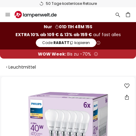
50 Tage kostenlose Retoure
Zum
Inhalt
springen
he
Nur
01D 11H 48M 14S
EXTRA 10% ab 109 € & 13% ab 159 €
auf fast alles
Code:
RABATT
kopieren
WOW Week:
Bis zu -70%
Leuchtmittel
Zum
Ende
der
Bildgalerie
springen