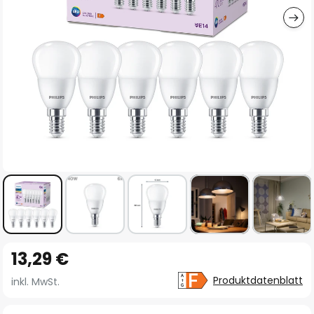
Zum
13,29 €
Anfang
der
Produktdatenblatt
inkl. MwSt.
Bildgalerie