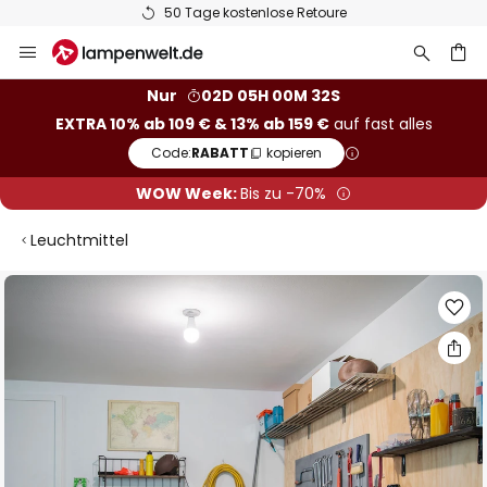
50 Tage kostenlose Retoure
Zum
Inhalt
springen
he
Nur
02D 05H 00M 31S
EXTRA 10% ab 109 € & 13% ab 159 €
auf fast alles
Code:
RABATT
kopieren
WOW Week:
Bis zu -70%
Leuchtmittel
Zum
Ende
der
Bildgalerie
springen