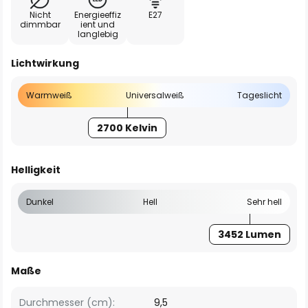
Nicht
Energieeffiz
E27
dimmbar
ient und
langlebig
Lichtwirkung
Warmweiß
Universalweiß
Tageslicht
2700 Kelvin
Helligkeit
Dunkel
Hell
Sehr hell
3452 Lumen
Maße
Durchmesser (cm):
9,5