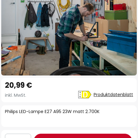
Zum
20,99 €
Anfang
der
Produktdatenblatt
inkl. MwSt.
Bildgalerie
springen
Philips LED-Lampe E27 A95 23W matt 2.700K