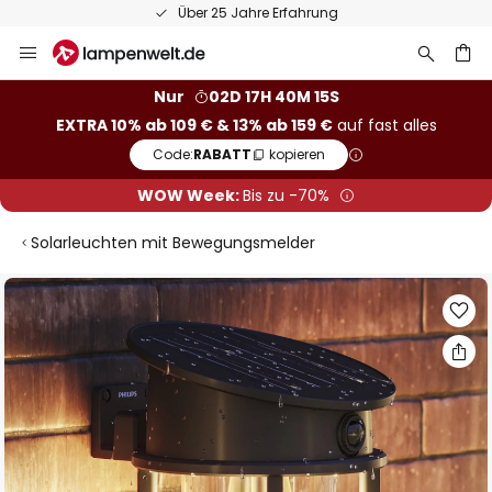
Über 25 Jahre Erfahrung
Zum
Inhalt
springen
he
Nur
02D 17H 40M 15S
EXTRA 10% ab 109 € & 13% ab 159 €
auf fast alles
Code:
RABATT
kopieren
WOW Week:
Bis zu -70%
Solarleuchten mit Bewegungsmelder
Zum
Ende
der
Bildgalerie
springen