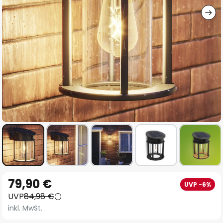
Zum
79,90 €
UVP -6%
Anfang
UVP
84,98 €
der
inkl. MwSt.
Bildgalerie