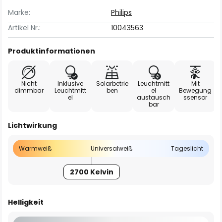
Marke:
Philips
Artikel Nr.:
10043563
Produktinformationen
Nicht
Inklusive
Solarbetrie
Leuchtmitt
Mit
dimmbar
Leuchtmitt
ben
el
Bewegung
el
austausch
ssensor
bar
Lichtwirkung
Warmweiß
Universalweiß
Tageslicht
2700 Kelvin
Helligkeit