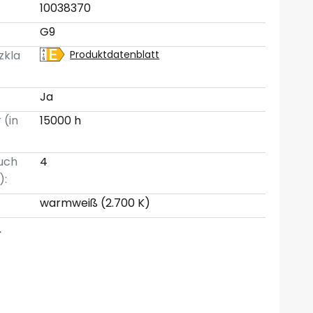
10038370
G9
zkla
Produktdatenblatt
Ja
 (in
15000 h
uch
4
):
warmweiß (2.700 K)