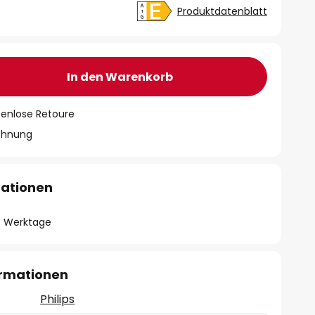
Produktdatenblatt
In den Warenkorb
tenlose Retoure
chnung
mationen
- 3 Werktage
ormationen
Philips