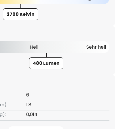
2700 Kelvin
Hell
Sehr hell
480 Lumen
6
m):
1,8
g):
0,014