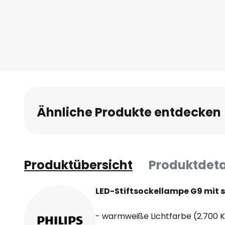
Anfang
der
Bildgalerie
springen
Ähnliche Produkte entdecken
Produktübersicht
Produktdeta
LED-Stiftsockellampe G9 mit
- warmweiße Lichtfarbe (2.700 K