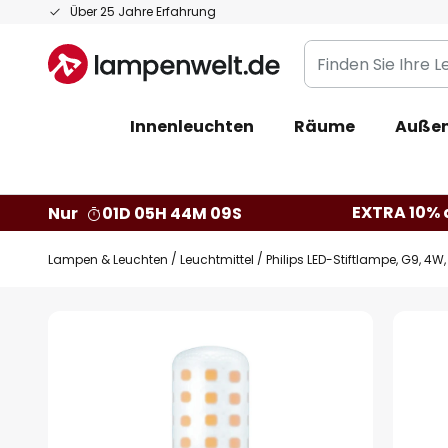
Zum
Über 25 Jahre Erfahrung
Inhalt
Finden
springen
Sie
Ihre
Innenleuchten
Räume
Außen
Leuchte...
EXTRA 10% a
Nur
01D 05H 44M 08S
Lampen & Leuchten
Leuchtmittel
Philips LED-Stiftlampe, G9, 4
Zum
Ende
der
Bildgalerie
springen