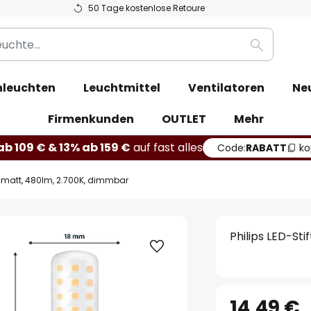
50 Tage kostenlose Retoure
Suche
leuchten
Leuchtmittel
Ventilatoren
Ne
Firmenkunden
OUTLET
Mehr
b 109 € & 13% ab 159 €
auf fast alles
Code:
RABATT
ko
W, matt, 480lm, 2.700K, dimmbar
Philips LED-St
14,49 €