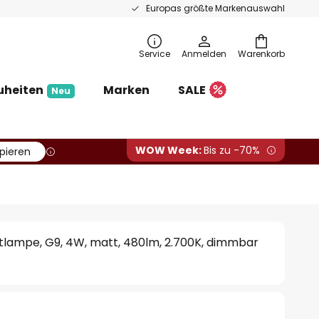
Europas größte Markenauswahl
Service
Anmelden
Warenkorb
uheiten
Marken
SALE
Neu
WOW Week:
Bis zu -70%
pieren
iftlampe, G9, 4W, matt, 480lm, 2.700K, dimmbar