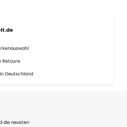
lt.de
arkenauswahl
e Retoure
1 in Deutschland
d die neusten