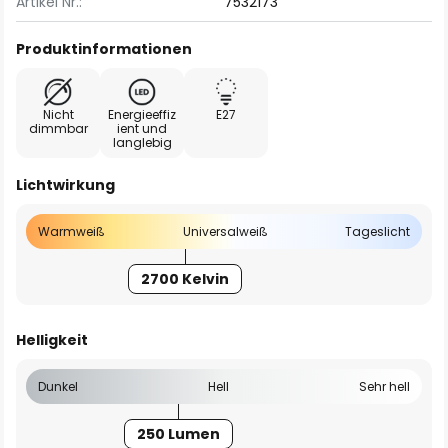
Artikel Nr.:
7532173
Produktinformationen
Nicht
Energieeffiz
E27
dimmbar
ient und
langlebig
Lichtwirkung
Warmweiß
Universalweiß
Tageslicht
2700 Kelvin
Helligkeit
Dunkel
Hell
Sehr hell
250 Lumen