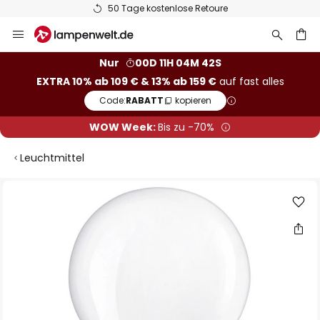
50 Tage kostenlose Retoure
Zum
Inhalt
springen
he
Nur
00D 11H 04M 41S
EXTRA 10% ab 109 € & 13% ab 159 €
auf fast alles
Code:
RABATT
kopieren
WOW Week:
Bis zu -70%
Leuchtmittel
Zum
Ende
der
Bildgalerie
springen