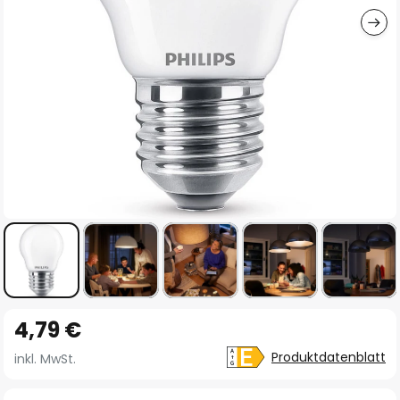
Zum
4,79 €
Anfang
der
Produktdatenblatt
inkl. MwSt.
Bildgalerie