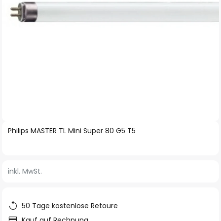
Zum
Philips MASTER TL Mini Super 80 G5 T5
Anfang
der
Bildgalerie
inkl. MwSt.
springen
50 Tage kostenlose Retoure
Kauf auf Rechnung