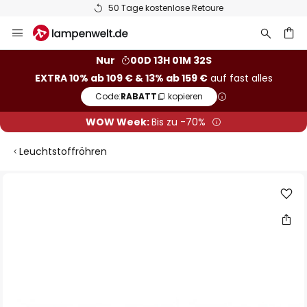
50 Tage kostenlose Retoure
Zum
Inhalt
springen
he
Nur
00D 13H 01M 32S
EXTRA 10% ab 109 € & 13% ab 159 €
auf fast alles
Code:
RABATT
kopieren
WOW Week:
Bis zu -70%
Leuchtstoffröhren
Zum
Ende
der
Bildgalerie
springen