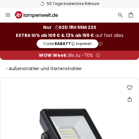
50 Tage kostenlose Retoure
Zum
Inhalt
springen
he
Nur
02D 18H 55M 22S
EXTRA 10% ab 109 € & 13% ab 159 €
auf fast alles
Code:
RABATT
kopieren
WOW Week:
Bis zu -70%
Außenstrahler und Gartenstrahler
Zum
Ende
der
Bildgalerie
springen