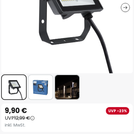
Zum
9,90 €
UVP -23%
Anfang
UVP
12,99 €
der
inkl. MwSt.
Bildgalerie