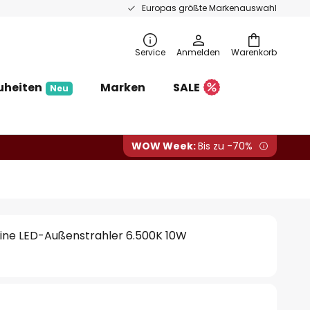
Europas größte Markenauswahl
Service
Anmelden
Warenkorb
uheiten
Marken
SALE
Neu
WOW Week:
Bis zu -70%
tLine LED-Außenstrahler 6.500K 10W