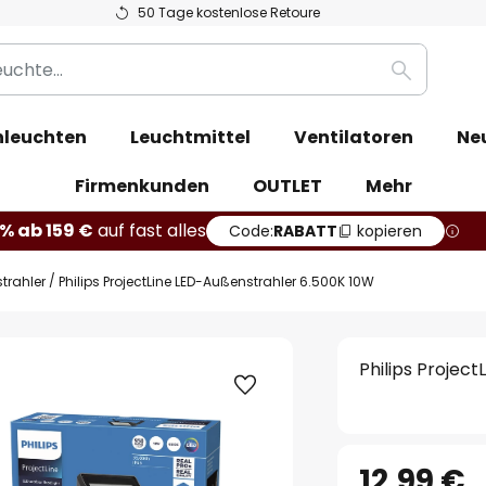
50 Tage kostenlose Retoure
Suche
leuchten
Leuchtmittel
Ventilatoren
Ne
Firmenkunden
OUTLET
Mehr
% ab 159 €
auf fast alles
Code:
RABATT
kopieren
trahler
Philips ProjectLine LED-Außenstrahler 6.500K 10W
Philips Projec
12,99 €