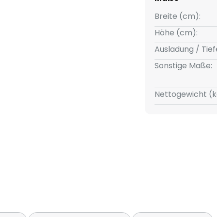
Breite (cm):
Höhe (cm):
Ausladung / Tief
Sonstige Maße:
b: - 40 °C bis + 50 °C
Nettogewicht (k