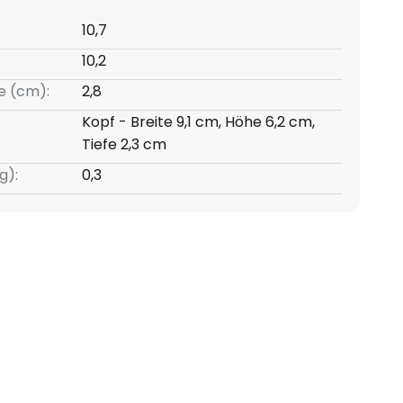
10,7
10,2
e (cm):
2,8
Kopf - Breite 9,1 cm, Höhe 6,2 cm,
Tiefe 2,3 cm
g):
0,3