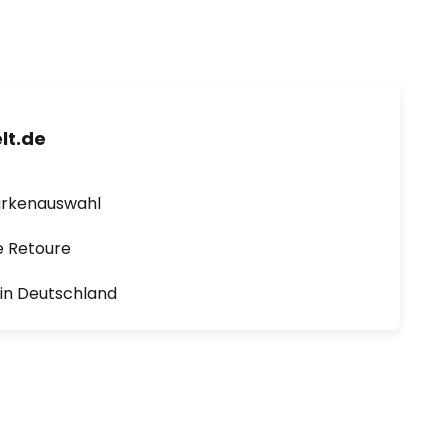
lt.de
arkenauswahl
e Retoure
1 in Deutschland