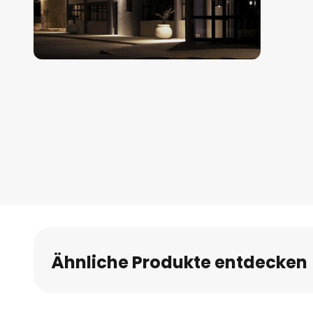
Zum
Anfang
der
Bildgalerie
springen
Ähnliche Produkte entdecken