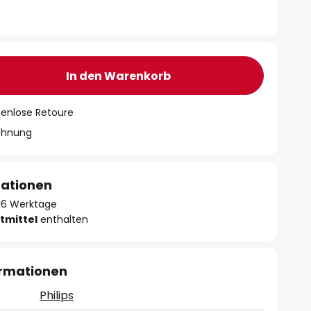
In den Warenkorb
tenlose Retoure
chnung
mationen
- 16 Werktage
tmittel
enthalten
ormationen
Philips