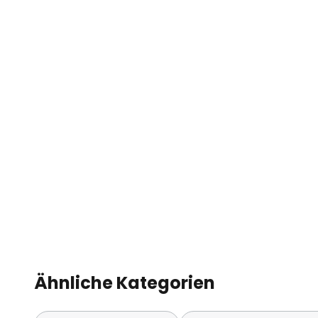
- Stoßfestigkeit: IK06
- Ausstrahlungswinkel: 110°
- Lebensdauer: 35.000 Stunden
- Umgebungstemperatur im Betrie
Ähnliche Kategorien