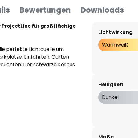
ils
Bewertungen
Downloads
 ProjectLine für großflächige
Lichtwirkung
h
Warmweiß
die perfekte Lichtquelle um
rkplätze, Einfahrten, Gärten
uleuchten. Der schwarze Korpus
ung ist robust und
und beherbergt
Helligkeit
en Einsatz in einem breiten
Dunkel
zeichnet sich durch eine lange
 Stromverbrauch aus.
Maße