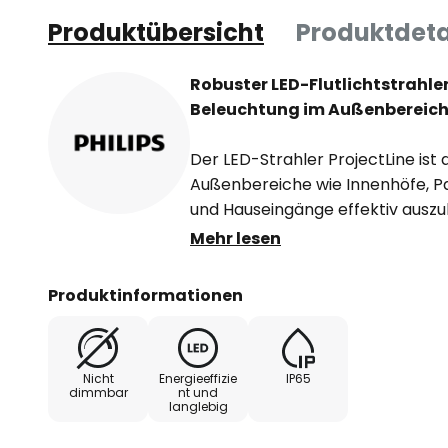
Produktübersicht
Produktdeta
Robuster LED-Flutlichtstrahler
Beleuchtung im Außenbereic
Der LED-Strahler ProjectLine ist 
Außenbereiche wie Innenhöfe, Pa
und Hauseingänge effektiv ausz
aus Metall mit klarer Glasabdeck
Mehr lesen
strahlwasserdicht verarbeitet 
widerstandsfähige Technik, die d
Produktinformationen
Temperaturbereich toleriert.
Die LED-Technologie von Philips 
Nicht
Energieeffizie
IP65
Lebensdauer und einen geringen
dimmbar
nt und
langlebig
- Schutzart: IP65