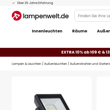
Zum
Über 25 Jahre Erfahrung
Inhalt
Finden
springen
Sie
Ihre
Innenleuchten
Räume
Außen
Leuchte...
EXTRA 10% ab 109 € & 13
Lampen & Leuchten
Außenleuchten
Außenstrahler und Gartens
Zum
Ende
der
Bildgalerie
springen