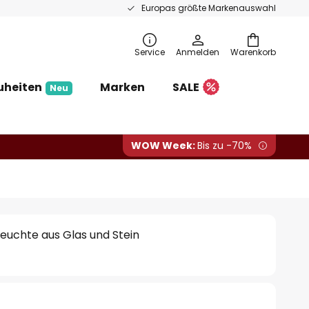
Europas größte Markenauswahl
Service
Anmelden
Warenkorb
uheiten
Marken
SALE
Neu
WOW Week:
Bis zu -70%
hleuchte aus Glas und Stein