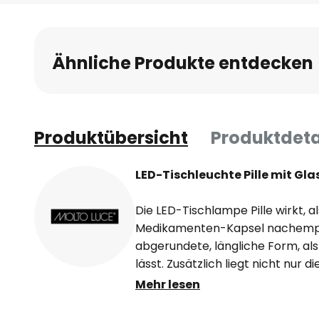
Anfang
der
Bildgalerie
Ähnliche Produkte entdecken
springen
Produktübersicht
Produktdeta
LED-Tischleuchte Pille mit Gl
Die LED-Tischlampe Pille wirkt, als
Medikamenten-Kapsel nachempf
abgerundete, längliche Form, al
lässt. Zusätzlich liegt nicht nur 
auch das Rauchglas, was die kom
Mehr lesen
Eigenschaft des Rauchglases ist l
warmweißen LEDs sitzen in einem