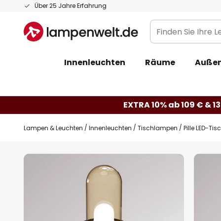
Zum
Über 25 Jahre Erfahrung
Inhalt
Finden
springen
Sie
Ihre
Innenleuchten
Räume
Außen
Leuchte...
EXTRA 10% ab 109 € & 13
Lampen & Leuchten
Innenleuchten
Tischlampen
Pille LED-Ti
Zum
Ende
der
Bildgalerie
springen