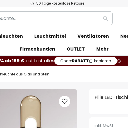
50 Tage kostenlose Retoure
Suche
leuchten
Leuchtmittel
Ventilatoren
Ne
Firmenkunden
OUTLET
Mehr
% ab 159 €
auf fast alles
Code:
RABATT
kopieren
schleuchte aus Glas und Stein
Pille LED-Tisc
inkl. MwSt.