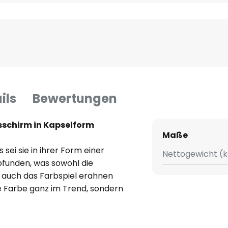
ils
Bewertungen
asschirm in Kapselform
Maße
 sei sie in ihrer Form einer
Nettogewicht (k
unden, was sowohl die
s auch das Farbspiel erahnen
die Farbe ganz im Trend, sondern
plette Leuchte umschließt. Die
eicht spiegelnd. Die
 zweiten, kleineren Opalglas im