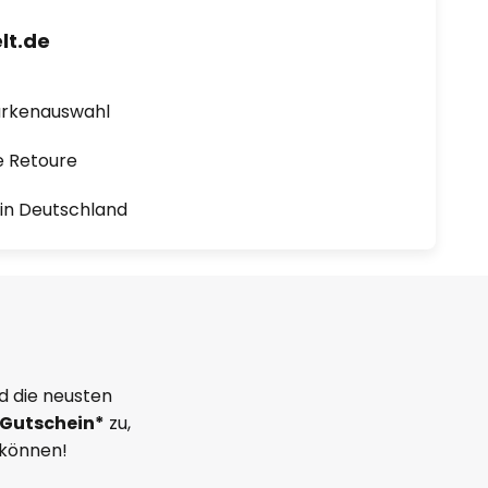
lt.de
arkenauswahl
e Retoure
1 in Deutschland
d die neusten
Gutschein*
zu,
 können!