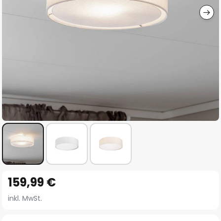
Zum
159,99 €
Anfang
der
inkl. MwSt.
Bildgalerie