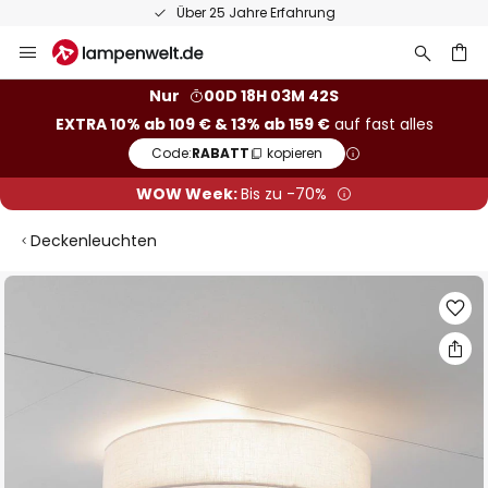
Über 25 Jahre Erfahrung
Zum
Inhalt
springen
he
Nur
00D 18H 03M 41S
EXTRA 10% ab 109 € & 13% ab 159 €
auf fast alles
Code:
RABATT
kopieren
WOW Week:
Bis zu -70%
Deckenleuchten
Zum
Ende
der
Bildgalerie
springen