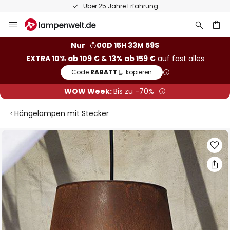
Über 25 Jahre Erfahrung
Zum
Inhalt
springen
he
Nur
00D 15H 33M 59S
EXTRA 10% ab 109 € & 13% ab 159 €
auf fast alles
Code:
RABATT
kopieren
WOW Week:
Bis zu -70%
Hängelampen mit Stecker
Zum
Ende
der
Bildgalerie
springen