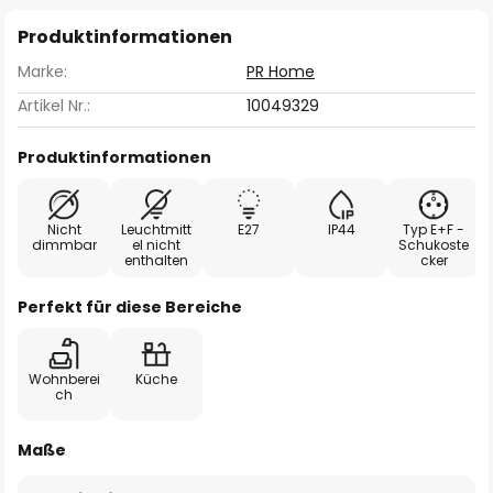
Produktinformationen
Marke:
PR Home
Artikel Nr.:
10049329
Produktinformationen
Nicht
Leuchtmitt
E27
IP44
Typ E+F -
dimmbar
el nicht
Schukoste
enthalten
cker
Perfekt für diese Bereiche
Wohnberei
Küche
ch
Maße