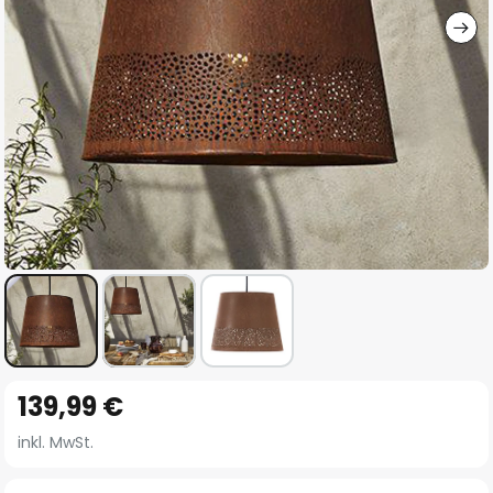
Zum
139,99 €
Anfang
der
inkl. MwSt.
Bildgalerie