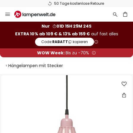
50 Tage kostenlose Retoure
Zum
Inhalt
springen
he
Nur
01D 15H 29M 24S
EXTRA 10% ab 109 € & 13% ab 159 €
auf fast alles
Code:
RABATT
kopieren
WOW Week:
Bis zu -70%
Hängelampen mit Stecker
Zum
Ende
der
Bildgalerie
springen