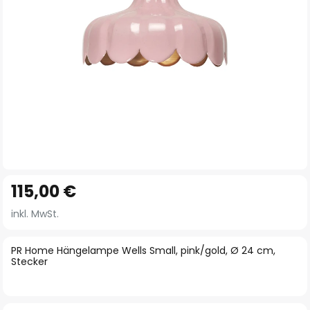
Zum
115,00 €
Anfang
der
inkl. MwSt.
Bildgalerie
springen
PR Home Hängelampe Wells Small, pink/gold, Ø 24 cm,
Stecker