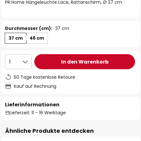
springen
PR Home Hängeleuchte Lace, Rattanschirm, Ø 37 cm
Durchmesser (cm):
37 cm
37 cm
46 cm
In den Warenkorb
1
50 Tage kostenlose Retoure
Kauf auf Rechnung
Lieferinformationen
Lieferzeit: 11 - 16 Werktage
Ähnliche Produkte entdecken