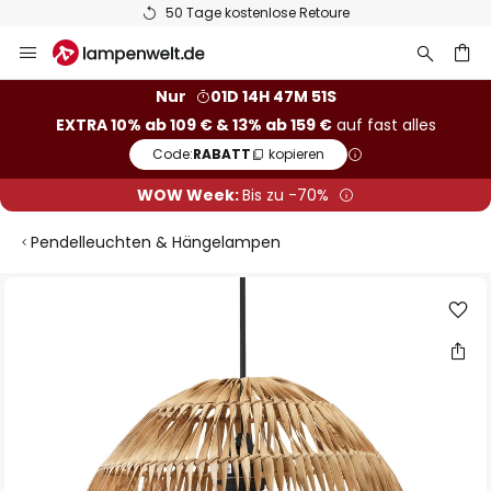
50 Tage kostenlose Retoure
Zum
Inhalt
springen
he
Nur
01D 14H 47M 51S
EXTRA 10% ab 109 € & 13% ab 159 €
auf fast alles
Code:
RABATT
kopieren
WOW Week:
Bis zu -70%
Pendelleuchten & Hängelampen
Zum
Ende
der
Bildgalerie
springen