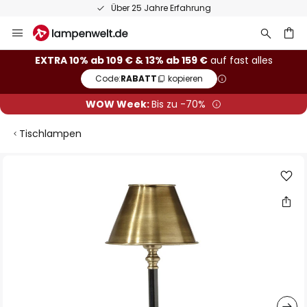
Über 25 Jahre Erfahrung
Zum
Inhalt
springen
he
EXTRA 10% ab 109 € & 13% ab 159 €
auf fast alles
Code:
RABATT
kopieren
WOW Week:
Bis zu -70%
Tischlampen
Zum
Ende
der
Bildgalerie
springen