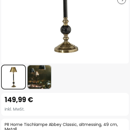
Zum
149,99 €
Anfang
der
inkl. MwSt.
Bildgalerie
springen
PR Home Tischlampe Abbey Classic, altmessing, 49 cm,
Metall