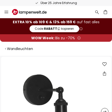
Über 25 Jahre Erfahrung
Zum
Inhalt
springen
he
EXTRA 10% ab 109 € & 13% ab 159 €
auf fast alles
Code:
RABATT
kopieren
WOW Week:
Bis zu -70%
Wandleuchten
Zum
Ende
der
Bildgalerie
springen