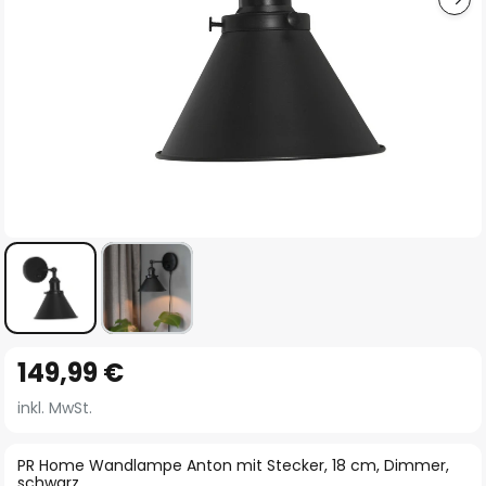
Zum
149,99 €
Anfang
der
inkl. MwSt.
Bildgalerie
springen
PR Home Wandlampe Anton mit Stecker, 18 cm, Dimmer,
schwarz