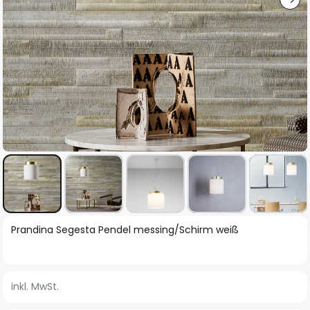
Zum
Prandina Segesta Pendel messing/Schirm weiß
Anfang
der
Bildgalerie
inkl. MwSt.
springen