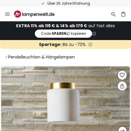
Über 25 Jahre Erfahrung
Zum
Inhalt
springen
he
EXTRA 11% ab 119 € & 14% ab 179 €
auf fast alles
Code:
SPAREN
kopieren
Spartage:
Bis zu -70%
Pendelleuchten & Hängelampen
Zum
Ende
der
Bildgalerie
springen