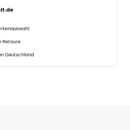
lt.de
arkenauswahl
e Retoure
1 in Deutschland