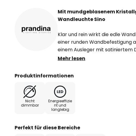
Mit mundgeblasenem Kristallg
Wandleuchte Sino
Klar und rein wirkt die edle Wan
einer runden Wandbefestigung a
einem Ausleger mit satiniertem D
Raum hinein ragt. Um diesen Au
Mehr lesen
transparente Schirm aus mundge
gearbeitet, so dass der Diffusor 
Produktinformationen
Licht der warmweißen LEDs wird 
produziert und strahlt durch das
Daher ist die Wandleuchte Sino d
Nicht
Energieeffizie
puristischen Schlafzimmern, zum
dimmbar
nt und
langlebig
auch als Zusatzbeleuchtung im
"Ich glaube, dass Design nichts a
Perfekt für diese Bereiche
Wünsche der Gesellschaft ist, un