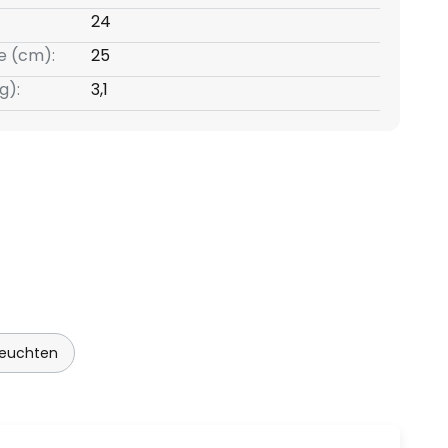
24
e (cm):
25
g):
3,1
euchten