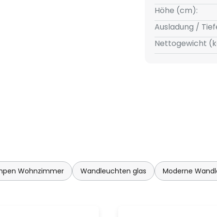
ne ausgewogene Verschmelzung
Höhe (cm):
ie und Emotion", sagt der in der
Ausladung / Tief
Designer Filippo Mambretti. Mit
Nettogewicht (k
er Wandleuchte Sino schon
kreiert und wurde mit
eit belohnt.
mpen Wohnzimmer
Wandleuchten glas
Moderne Wandl