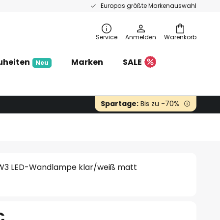
Europas größte Markenauswahl
Service
Anmelden
Warenkorb
uheiten
Marken
SALE
Neu
Spartage:
Bis zu -70%
 W3 LED-Wandlampe klar/weiß matt
€