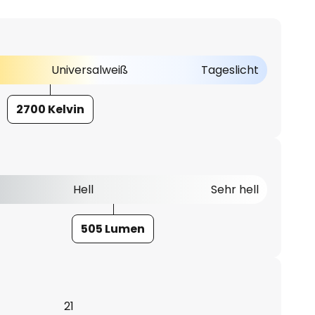
Universalweiß
Tageslicht
2700 Kelvin
Hell
Sehr hell
505 Lumen
21