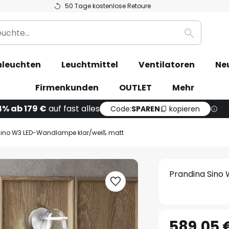
50 Tage kostenlose Retoure
Suche
leuchten
Leuchtmittel
Ventilatoren
Ne
Firmenkunden
OUTLET
Mehr
4% ab 179 €
auf fast alles
Code:
SPAREN
kopieren
Sino W3 LED-Wandlampe klar/weiß matt
Prandina Sino
589,05 