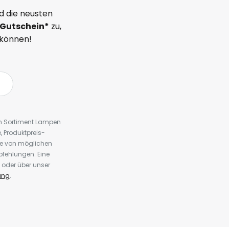
d die neusten
Gutschein*
zu,
 können!
em Sortiment Lampen
 Produktpreis-
te von möglichen
fehlungen. Eine
 oder über unser
ung
.