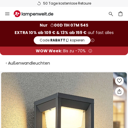
50 Tage kostenlose Retoure
Zum
Inhalt
springen
he
Nur
00D 11H 07M 53S
EXTRA 10% ab 109 € & 13% ab 159 €
auf fast alles
Code:
RABATT
kopieren
WOW Week:
Bis zu -70%
Außenwandleuchten
Zum
Ende
der
Bildgalerie
springen