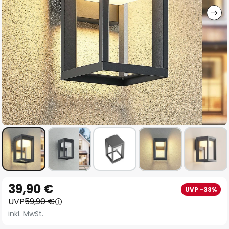
Zum
39,90 €
UVP -33%
Anfang
UVP
59,90 €
der
inkl. MwSt.
Bildgalerie