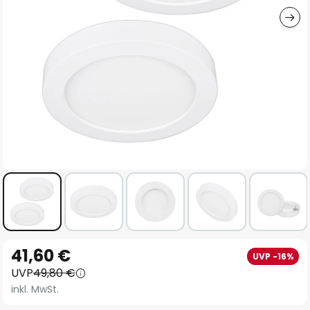
Zum
41,60 €
UVP -16%
Anfang
UVP
49,80 €
der
inkl. MwSt.
Bildgalerie