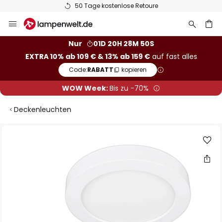
50 Tage kostenlose Retoure
Zum
Inhalt
springen
he
Nur
01D 20H 28M 49S
EXTRA 10% ab 109 € & 13% ab 159 €
auf fast alles
Code:
RABATT
kopieren
WOW Week:
Bis zu -70%
Deckenleuchten
Zum
Ende
der
Bildgalerie
springen