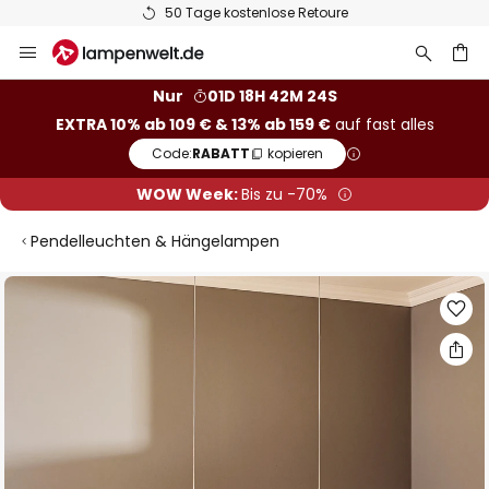
50 Tage kostenlose Retoure
Zum
Inhalt
springen
he
Nur
01D 18H 42M 23S
EXTRA 10% ab 109 € & 13% ab 159 €
auf fast alles
Code:
RABATT
kopieren
WOW Week:
Bis zu -70%
Pendelleuchten & Hängelampen
Zum
Ende
der
Bildgalerie
springen