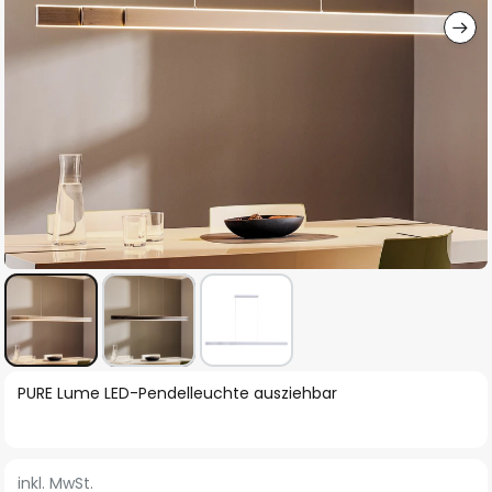
Zum
PURE Lume LED-Pendelleuchte ausziehbar
Anfang
der
Bildgalerie
inkl. MwSt.