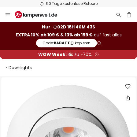
50 Tage kostenlose Retoure
Zum
Inhalt
springen
he
Nur
02D 16H 40M 43S
EXTRA 10% ab 109 € & 13% ab 159 €
auf fast alles
Code:
RABATT
kopieren
WOW Week:
Bis zu -70%
Downlights
Zum
Ende
der
Bildgalerie
springen