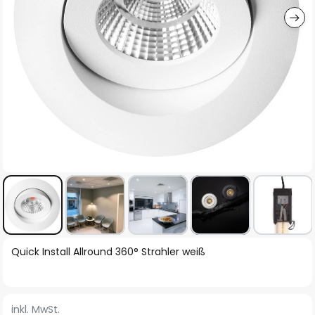
Zum
Quick Install Allround 360° Strahler weiß
Anfang
der
Bildgalerie
inkl. MwSt.