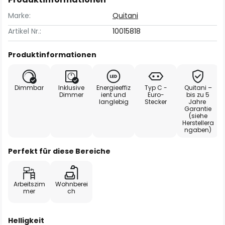
Marke:
Quitani
Artikel Nr.:
10015818
Produktinformationen
Dimmbar
Inklusive
Energieeffiz
Typ C -
Quitani –
Dimmer
ient und
Euro-
bis zu 5
langlebig
Stecker
Jahre
Garantie
(siehe
Herstellera
ngaben)
Perfekt für diese Bereiche
Arbeitszim
Wohnberei
mer
ch
Helligkeit