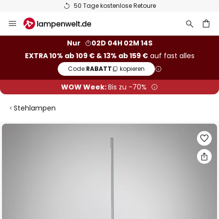
50 Tage kostenlose Retoure
Zum
Inhalt
springen
he
Nur
02D 04H 02M 13S
EXTRA 10% ab 109 € & 13% ab 159 €
auf fast alles
Code:
RABATT
kopieren
WOW Week:
Bis zu -70%
Stehlampen
Zum
Ende
der
Bildgalerie
springen