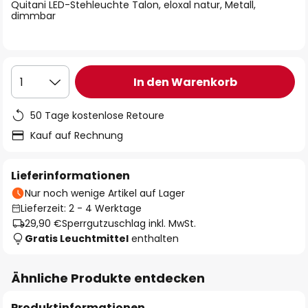
springen
Quitani LED-Stehleuchte Talon, eloxal natur, Metall,
dimmbar
In den Warenkorb
1
50 Tage kostenlose Retoure
Kauf auf Rechnung
Lieferinformationen
Nur noch wenige Artikel auf Lager
Lieferzeit: 2 - 4 Werktage
29,90 €
Sperrgutzuschlag inkl. MwSt.
Gratis Leuchtmittel
enthalten
Ähnliche Produkte entdecken
Produktinformationen