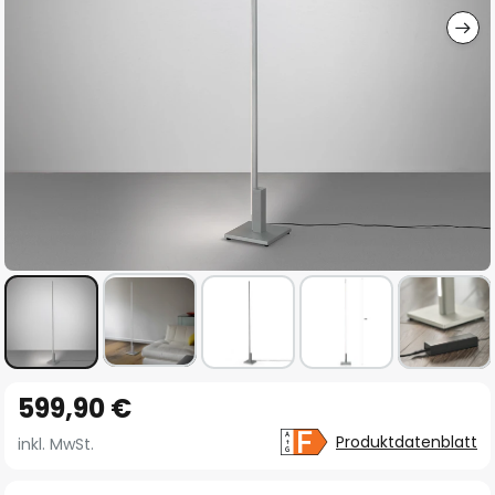
Zum
599,90 €
Anfang
der
Produktdatenblatt
inkl. MwSt.
Bildgalerie