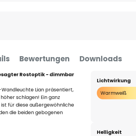
ils
Bewertungen
Downloads
esagter Rostoptik - dimmbar
Lichtwirkung
D-Wandleuchte Lian präsentiert,
Warmweiß
 höher schlagen! Ein ganz
 ist für diese außergewöhnliche
rden die beiden gebogenen
m der Wandleuchte bilden, mit
nzender Goldoptik versehen.
Helligkeit
e der Blenden mit einem