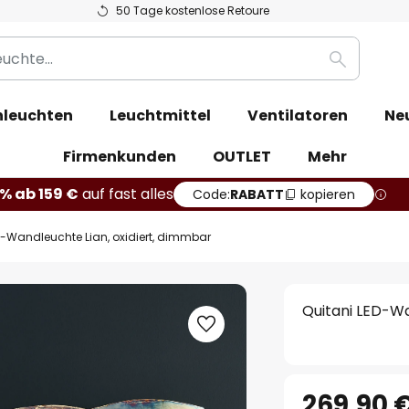
50 Tage kostenlose Retoure
Suche
leuchten
Leuchtmittel
Ventilatoren
Ne
Firmenkunden
OUTLET
Mehr
% ab 159 €
auf fast alles
Code:
RABATT
kopieren
D-Wandleuchte Lian, oxidiert, dimmbar
Quitani LED-Wa
269,90 