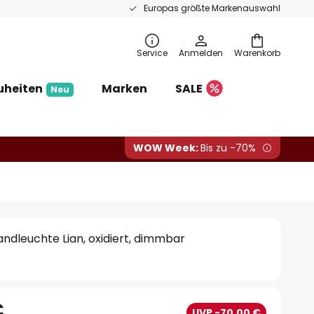
Europas größte Markenauswahl
Service
Anmelden
Warenkorb
uheiten
Marken
SALE
Neu
WOW Week:
Bis zu -70%
ndleuchte Lian, oxidiert, dimmbar
€
UVP -70,00 €