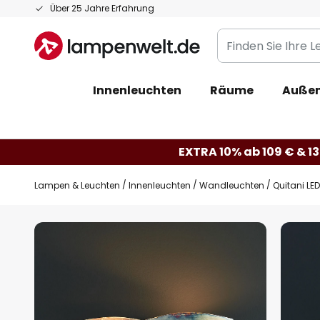
Zum
Über 25 Jahre Erfahrung
Inhalt
Finden
springen
Sie
Ihre
Innenleuchten
Räume
Außen
Leuchte...
EXTRA 10% ab 109 € & 13
Lampen & Leuchten
Innenleuchten
Wandleuchten
Quitani LE
Zum
Ende
der
Bildgalerie
springen