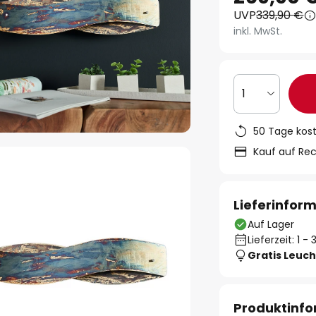
UVP
339,90 €
inkl. MwSt.
1
50 Tage kos
Kauf auf Re
Lieferinfor
Auf Lager
Lieferzeit: 1 
Gratis Leuch
Produktinf