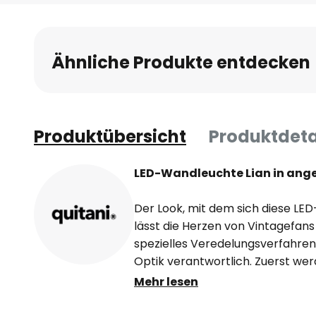
Anfang
der
Bildgalerie
Ähnliche Produkte entdecken
springen
Produktübersicht
Produktdeta
LED-Wandleuchte Lian in ang
Der Look, mit dem sich diese LE
lässt die Herzen von Vintagefans
spezielles Veredelungsverfahren
Optik verantwortlich. Zuerst we
Aluminiumblenden, die den Schir
Mehr lesen
einem Schlagmetallfinish in glä
Anschließend wird die Oberfläch