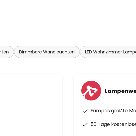
den vorherrschenden
nen.
ntagelook also, der weitaus
spenden!
hten
Dimmbare Wandleuchten
LED Wohnzimmer Lamp
Lampenwe
Europas größte M
50 Tage kostenlos