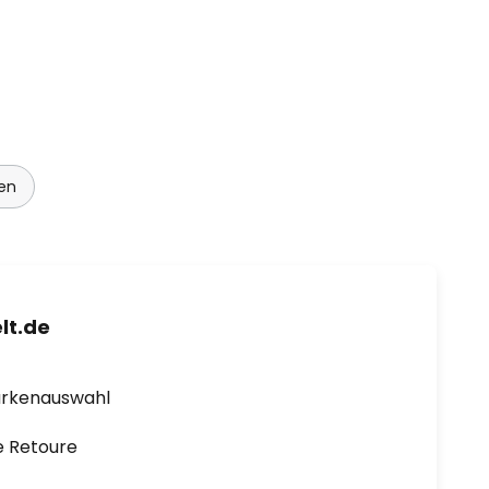
en
lt.de
arkenauswahl
e Retoure