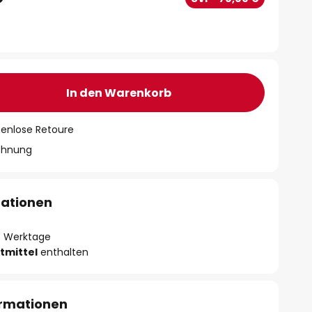
In den Warenkorb
tenlose Retoure
chnung
mationen
- 3 Werktage
tmittel
enthalten
ormationen