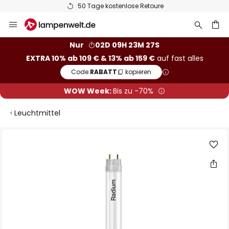
50 Tage kostenlose Retoure
Zum
Inhalt
springen
he
Nur
02D 09H 23M 27S
EXTRA 10% ab 109 € & 13% ab 159 €
auf fast alles
Code:
RABATT
kopieren
WOW Week:
Bis zu -70%
Leuchtmittel
Zum
Ende
der
Bildgalerie
springen