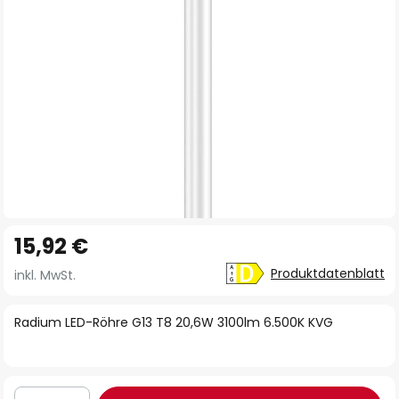
Zum
15,92 €
Anfang
der
Produktdatenblatt
inkl. MwSt.
Bildgalerie
springen
Radium LED-Röhre G13 T8 20,6W 3100lm 6.500K KVG