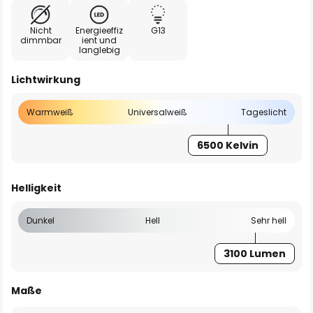
Nicht
Energieeffiz
G13
dimmbar
ient und
langlebig
Lichtwirkung
Warmweiß
Universalweiß
Tageslicht
6500 Kelvin
Helligkeit
Dunkel
Hell
Sehr hell
3100 Lumen
Maße