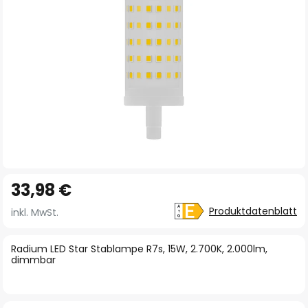
Zum
33,98 €
Anfang
der
Produktdatenblatt
inkl. MwSt.
Bildgalerie
springen
Radium LED Star Stablampe R7s, 15W, 2.700K, 2.000lm,
dimmbar