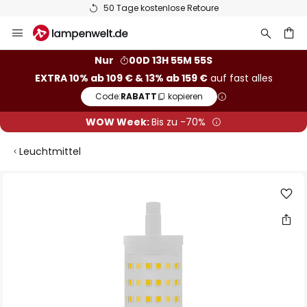
50 Tage kostenlose Retoure
Zum
Inhalt
springen
he
Nur
00D 13H 55M 54S
EXTRA 10% ab 109 € & 13% ab 159 €
auf fast alles
Code:
RABATT
kopieren
WOW Week:
Bis zu -70%
Leuchtmittel
Zum
Ende
der
Bildgalerie
springen