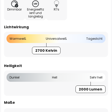
Dimmbar
Energieeffiz
R7s
ient und
langlebig
Lichtwirkung
Warmweiß
Universalweiß
Tageslicht
2700 Kelvin
Helligkeit
Dunkel
Hell
Sehr hell
2000 Lumen
Maße