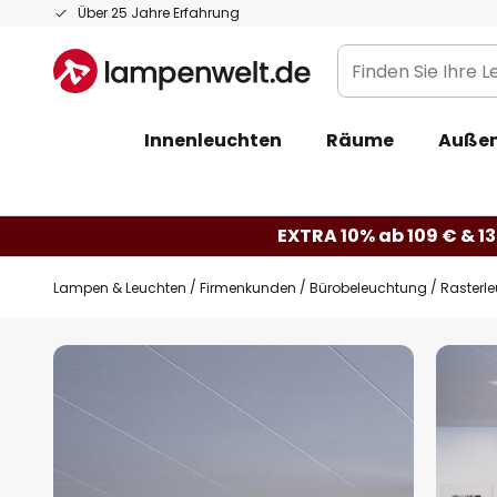
Zum
Über 25 Jahre Erfahrung
Inhalt
Finden
springen
Sie
Ihre
Innenleuchten
Räume
Außen
Leuchte...
EXTRA 10% ab 109 € & 13
Lampen & Leuchten
Firmenkunden
Bürobeleuchtung
Rasterl
Zum
Ende
der
Bildgalerie
springen