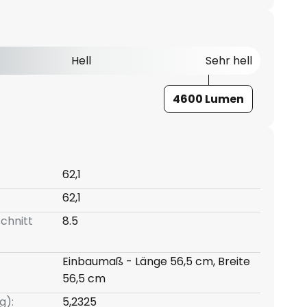
Hell
Sehr hell
4600 Lumen
62,1
62,1
chnitt
8.5
Einbaumaß - Länge 56,5 cm, Breite
56,5 cm
g):
5,2325