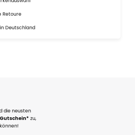
arkenauswahl
e Retoure
1 in Deutschland
d die neusten
Gutschein*
zu,
 können!