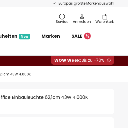
Europas größte Markenauswahl
Service
Anmelden
Warenkorb
uheiten
Marken
SALE
Neu
WOW Week:
Bis zu -70%
62,1cm 43W 4.000K
ffice Einbauleuchte 62,1cm 43W 4.000K
€