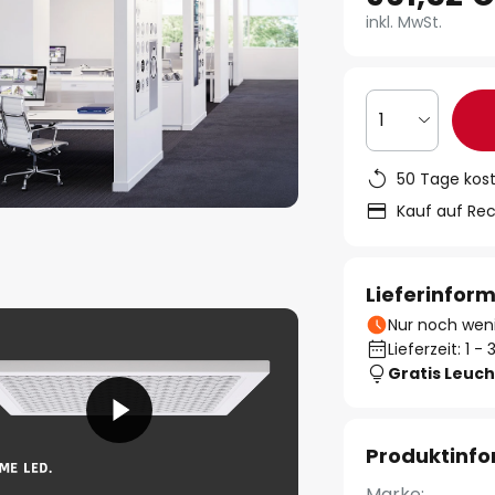
inkl. MwSt.
1
50 Tage kos
Kauf auf Re
Lieferinfor
Nur noch weni
Lieferzeit: 1 
Gratis Leuch
Produktinf
Marke: