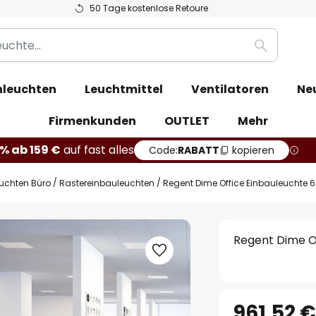
50 Tage kostenlose Retoure
Suche
leuchten
Leuchtmittel
Ventilatoren
Ne
Firmenkunden
OUTLET
Mehr
% ab 159 €
auf fast alles
Code:
RABATT
kopieren
euchten Büro
Rastereinbauleuchten
Regent Dime Office Einbauleuchte 
Regent Dime O
961,52 