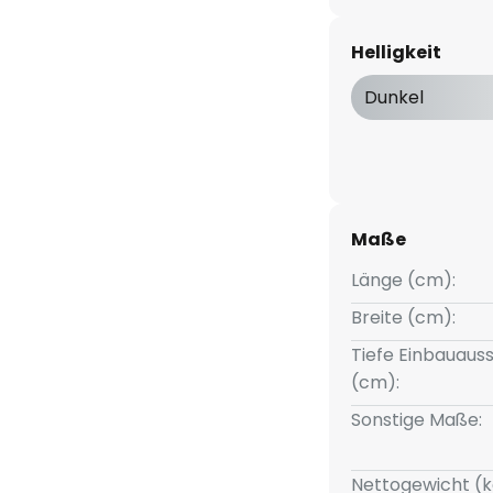
arantiert. Die aus weiß
hte ist mit Kollimatoroptik
Helligkeit
für eine ideale direkte
chschatten sorgt.
Dunkel
ät (DALI-dimmbar)
Maße
Länge (cm):
Breite (cm):
Tiefe Einbauauss
(cm):
Sonstige Maße:
Nettogewicht (k