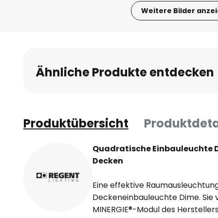
Weitere Bilder anze
Zum
Anfang
der
Bildgalerie
Ähnliche Produkte entdecken
springen
Produktübersicht
Produktdeta
Quadratische Einbauleuchte D
Decken
Eine effektive Raumausleuchtung
Deckeneinbauleuchte Dime. Sie ve
MINERGIE®-Modul des Herstellers