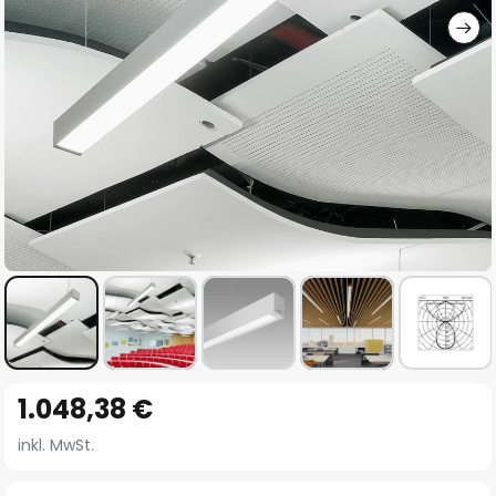
Zum
1.048,38 €
Anfang
der
inkl. MwSt.
Bildgalerie